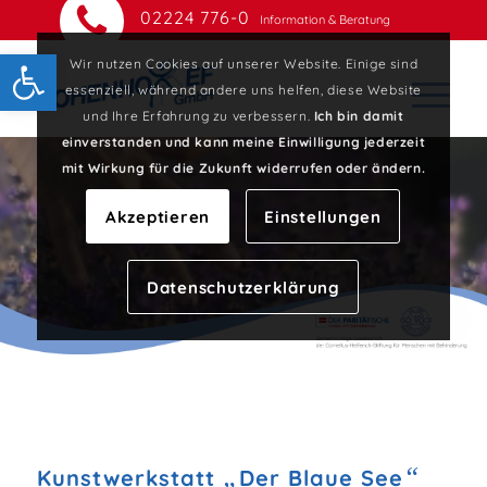
02224 776-0
Information & Beratung
Open toolbar
Wir nutzen Cookies auf unserer Website. Einige sind
essenziell, während andere uns helfen, diese Website
und Ihre Erfahrung zu verbessern.
Ich bin damit
einverstanden und kann meine Einwilligung jederzeit
mit Wirkung für die Zukunft widerrufen oder ändern.
Akzeptieren
Einstellungen
Datenschutzerklärung
„
“
Kunstwerkstatt
Der Blaue See