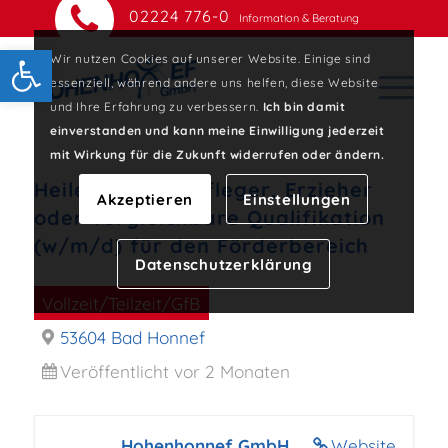
02224 776-0
Information & Beratung
Open toolbar
Wir nutzen Cookies auf unserer Website. Einige sind
essenziell, während andere uns helfen, diese Website
und Ihre Erfahrung zu verbessern.
Ich bin damit
einverstanden und kann meine Einwilligung jederzeit
mit Wirkung für die Zukunft widerrufen oder ändern.
Heilerziehungspfleger, Erzieher
Akzeptieren
Einstellungen
oder vergleichbare Qualifikation
(w/m/d) für den Förderbereich
Datenschutzerklärung
Vollzeit/Teilzeit/GfB
53604 Bad Honnef
Veröffentlicht vor 2 Monaten
Hohenhonnef GmbH
Website