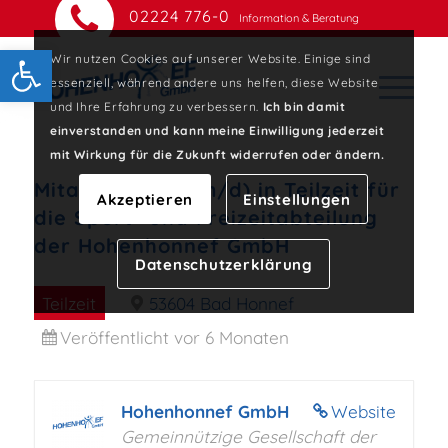
02224 776-0
Information & Beratung
Open toolbar
Wir nutzen Cookies auf unserer Website. Einige sind
essenziell, während andere uns helfen, diese Website
und Ihre Erfahrung zu verbessern.
Ich bin damit
einverstanden und kann meine Einwilligung jederzeit
mit Wirkung für die Zukunft widerrufen oder ändern.
Mitarbeiter (w/m/d) in Teilzeit für
Akzeptieren
Einstellungen
die Sport- und Freizeitabteilung
der Hohenhonnef GmbH
Datenschutzerklärung
Teilzeit
53604 Bad Honnef
Veröffentlicht vor 6 Monaten
Hohenhonnef GmbH
Website
Gemeinnützige Gesellschaft der