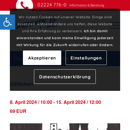
02224 776-0
Information & Beratung
Open toolbar
Wir nutzen Cookies auf unserer Website. Einige sind
essenziell, während andere uns helfen, diese Website
und Ihre Erfahrung zu verbessern.
Ich bin damit
einverstanden und kann meine Einwilligung jederzeit
mit Wirkung für die Zukunft widerrufen oder ändern.
Akzeptieren
Einstellungen
Diese Veranstaltung hat bereits stattgefunden.
Datenschutzerklärung
Stillleben
8. April 2024 / 10:00
-
15. April 2024 / 12:00
69 EUR