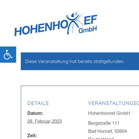
Open toolbar
Diese Veranstaltung hat bereits stattgefunden.
DETAILS
VERANSTALTUNGS
Datum:
Hohenhonnef GmbH
28. Februar 2023
Bergstraße 111
Bad Honnef
,
53604
Zeit:
Deutschland