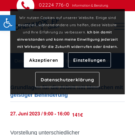
02224 776-0
Information & Beratung
Open toolbar
Wir nutzen Cookies auf unserer Website. Einige sind
essenziell, während andere uns helfen, diese Website
und Ihre Erfahrung zu verbessern.
Ich bin damit
einverstanden und kann meine Einwilligung jederzeit
mit Wirkung für die Zukunft widerrufen oder ändern.
Akzeptieren
Einstellungen
Diese Veranstaltung hat bereits stattgefunden.
Datenschutzerklärung
Grundlagen für die Arbeit mit Menschen mit
geistiger Behinderung
27. Juni 2023 / 9:00
-
16:00
141€
Vorstellung unterschiedlicher