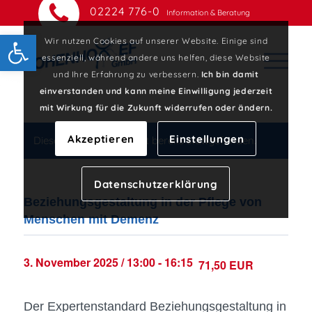
02224 776-0
Information & Beratung
Open toolbar
Wir nutzen Cookies auf unserer Website. Einige sind
essenziell, während andere uns helfen, diese Website
und Ihre Erfahrung zu verbessern.
Ich bin damit
einverstanden und kann meine Einwilligung jederzeit
mit Wirkung für die Zukunft widerrufen oder ändern.
Akzeptieren
Einstellungen
Diese Veranstaltung hat bereits stattgefunden.
Datenschutzerklärung
Beziehungsgestaltung in der Pflege von
Menschen mit Demenz
3. November 2025 / 13:00
-
16:15
71,50 EUR
Der Expertenstandard Beziehungsgestaltung in